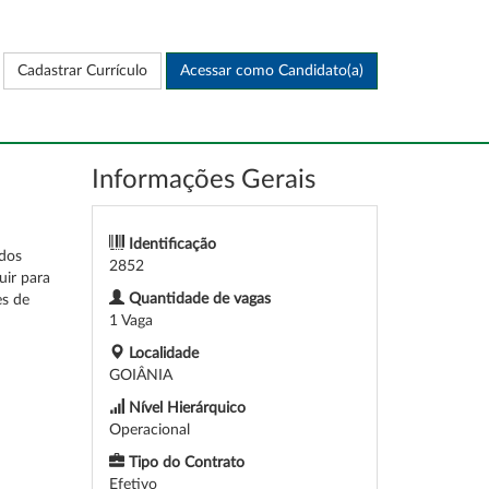
Cadastrar Currículo
Acessar como Candidato(a)
Informações Gerais
Identificação
ados
2852
uir para
Quantidade de vagas
es de
1 Vaga
Localidade
GOIÂNIA
Nível Hierárquico
Operacional
Tipo do Contrato
Efetivo