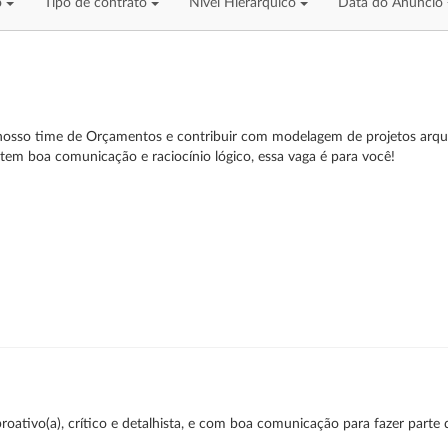
o
Tipo de contrato
Nível Hierárquico
Data do Anúncio
 nosso time de Orçamentos e contribuir com modelagem de projetos arqu
, tem boa comunicação e raciocínio lógico, essa vaga é para você!
roativo(a), crítico e detalhista, e com boa comunicação para fazer parte 