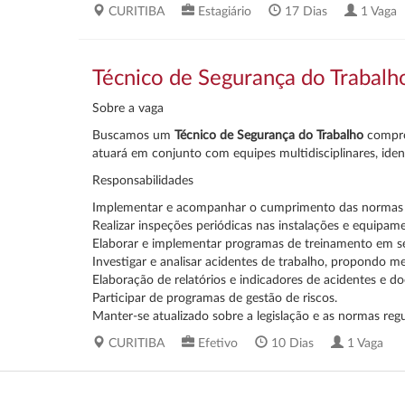
CURITIBA
Estagiário
17 Dias
1 Vaga
Técnico de Segurança do Trabalh
Sobre a vaga
Buscamos um
Técnico de Segurança do Trabalho
comprom
atuará em conjunto com equipes multidisciplinares, ide
Responsabilidades
Implementar e acompanhar o cumprimento das normas e
Realizar inspeções periódicas nas instalações e equipame
Elaborar e implementar programas de treinamento em s
Investigar e analisar acidentes de trabalho, propondo me
Elaboração de relatórios e indicadores de acidentes e d
Participar de programas de gestão de riscos.
Manter-se atualizado sobre a legislação e as normas re
CURITIBA
Efetivo
10 Dias
1 Vaga