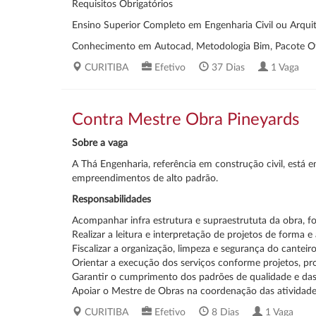
Requisitos Obrigatórios
Ensino Superior Completo em Engenharia Civil ou Arqui
Conhecimento em Autocad, Metodologia Bim, Pacote Of
CURITIBA
Efetivo
37 Dias
1 Vaga
Contra Mestre Obra Pineyards
Sobre a vaga
A Thá Engenharia, referência em construção civil, está
empreendimentos de alto padrão.
Responsabilidades
Acompanhar infra estrutura e supraestrututa da obra, 
Realizar a leitura e interpretação de projetos de forma 
Fiscalizar a organização, limpeza e segurança do canteiro
Orientar a execução dos serviços conforme projetos, pr
Garantir o cumprimento dos padrões de qualidade e da
Apoiar o Mestre de Obras na coordenação das atividades
CURITIBA
Efetivo
8 Dias
1 Vaga