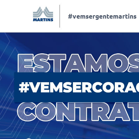
#vemsergentemartins