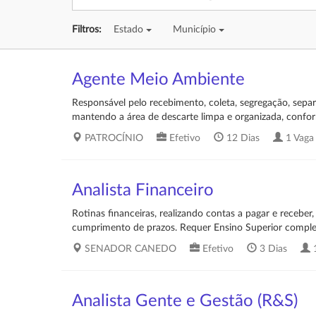
Filtros:
Estado
Município
Agente Meio Ambiente
Responsável pelo recebimento, coleta, segregação, separ
mantendo a área de descarte limpa e organizada, confo
PATROCÍNIO
Efetivo
12 Dias
1 Vaga
Analista Financeiro
Rotinas financeiras, realizando contas a pagar e receber
cumprimento de prazos. Requer Ensino Superior complet
SENADOR CANEDO
Efetivo
3 Dias
1
Analista Gente e Gestão (R&S)